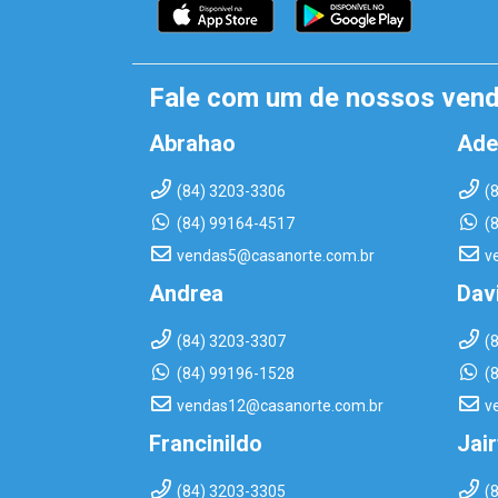
Fale com um de nossos ven
Abrahao
Ade
(84) 3203-3306
(
(84) 99164-4517
(
vendas5@casanorte.com.br
v
Andrea
Dav
(84) 3203-3307
(
(84) 99196-1528
(
vendas12@casanorte.com.br
v
Francinildo
Jai
(84) 3203-3305
(