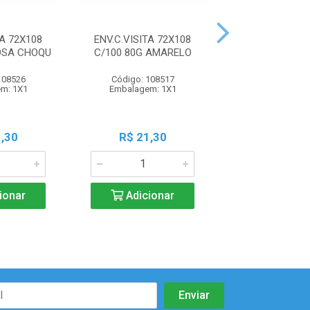
TA 72X108
ENV.C.VISITA 72X108
ENV.CARTA 114X
OSA CHOQU
C/100 80G AMARELO
80G AMAR
108526
Código: 108517
Código: 108
m: 1X1
Embalagem: 1X1
Embalagem:
,30
R$ 21,30
R$ 39,9
ionar
Adicionar
Adicio