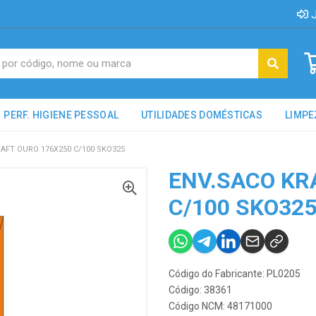
J
PERF. HIGIENE PESSOAL
UTILIDADES DOMÉSTICAS
LIMPE
AFT OURO 176X250 C/100 SKO325
ENV.SACO KR
C/100 SKO32
Código do Fabricante: PL0205
Código: 38361
Código NCM: 48171000