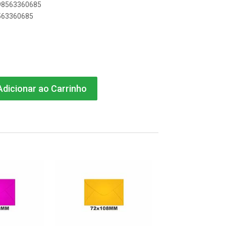
898563360685
8563360685
dicionar ao Carrinho