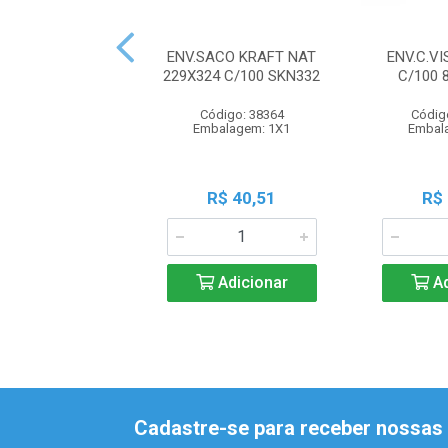
ENV.SACO KRAFT NAT
ENV.C.VI
229X324 C/100 SKN332
C/100 
Código: 38364
Códig
Embalagem: 1X1
Embal
R$ 40,51
R$
Adicionar
Ad
Cadastre-se para receber nossas 