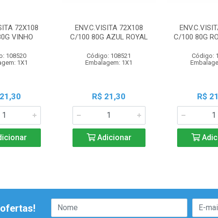
SITA 72X108
ENV.C.VISITA 72X108
ENV.C.VISI
80G VINHO
C/100 80G AZUL ROYAL
C/100 80G R
o: 108520
Código: 108521
Código: 
agem: 1X1
Embalagem: 1X1
Embalage
 21,30
R$ 21,30
R$ 21
icionar
Adicionar
Adic
ofertas!