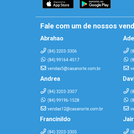
Fale com um de nossos ven
Abrahao
Ade
(84) 3203-3306
(
(84) 99164-4517
(
vendas5@casanorte.com.br
v
Andrea
Dav
(84) 3203-3307
(
(84) 99196-1528
(
vendas12@casanorte.com.br
v
Francinildo
Jai
(84) 3203-3305
(