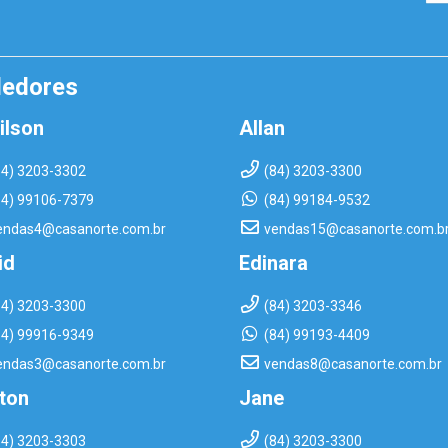
dedores
ilson
Allan
84) 3203-3302
(84) 3203-3300
84) 99106-7379
(84) 99184-9532
endas4@casanorte.com.br
vendas15@casanorte.com.b
id
Edinara
84) 3203-3300
(84) 3203-3346
84) 99916-9349
(84) 99193-4409
endas3@casanorte.com.br
vendas8@casanorte.com.br
rton
Jane
84) 3203-3303
(84) 3203-3300