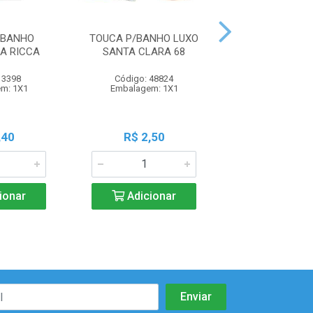
/BANHO
TOUCA P/BANHO LUXO
TOUCA P/BANH
A RICCA
SANTA CLARA 68
C/6
 3398
Código: 48824
Código: 65
m: 1X1
Embalagem: 1X1
Embalagem:
,40
R$ 2,50
R$ 2,5
ionar
Adicionar
Adicio