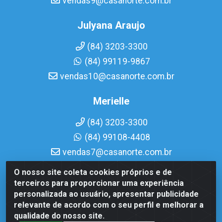
vendas9@casanorte.com.br
Julyana Araujo
(84) 3203-3300
(84) 99119-9867
vendas10@casanorte.com.br
Merielle
(84) 3203-3300
(84) 99108-4408
vendas7@casanorte.com.br
O nosso site coleta cookies próprios e de
Casa Norte LTDA - Av. Interventor Mário Câmara, 1815 -
terceiros para proporcionar uma experiência
Dix-Sept Rosado, Natal/RN - CEP 59054-600 - CNPJ
personalizada ao usuário, apresentar publicidade
08.713.513/0001-51
relevante de acordo com o seu perfil e melhorar a
qualidade do nosso site.