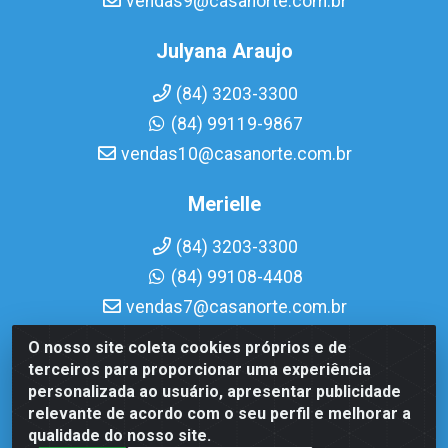
vendas9@casanorte.com.br
Julyana Araujo
(84) 3203-3300
(84) 99119-9867
vendas10@casanorte.com.br
Merielle
(84) 3203-3300
(84) 99108-4408
vendas7@casanorte.com.br
O nosso site coleta cookies próprios e de
Casa Norte LTDA - Av. Interventor Mário Câmara, 1815 -
terceiros para proporcionar uma experiência
Dix-Sept Rosado, Natal/RN - CEP 59054-600 - CNPJ
personalizada ao usuário, apresentar publicidade
08.713.513/0001-51
relevante de acordo com o seu perfil e melhorar a
qualidade do nosso site.