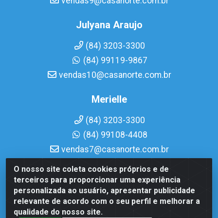
vendas9@casanorte.com.br
Julyana Araujo
(84) 3203-3300
(84) 99119-9867
vendas10@casanorte.com.br
Merielle
(84) 3203-3300
(84) 99108-4408
vendas7@casanorte.com.br
O nosso site coleta cookies próprios e de
Casa Norte LTDA - Av. Interventor Mário Câmara, 1815 -
terceiros para proporcionar uma experiência
Dix-Sept Rosado, Natal/RN - CEP 59054-600 - CNPJ
personalizada ao usuário, apresentar publicidade
08.713.513/0001-51
relevante de acordo com o seu perfil e melhorar a
qualidade do nosso site.