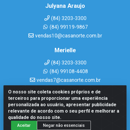
Julyana Araujo
(84) 3203-3300
(84) 99119-9867
vendas10@casanorte.com.br
Merielle
(84) 3203-3300
(84) 99108-4408
vendas7@casanorte.com.br
O nosso site coleta cookies próprios e de
Casa Norte LTDA - Av. Interventor Mário Câmara, 1815 - Dix-
terceiros para proporcionar uma experiência
Sept Rosado, Natal/RN - CEP 59054-600 - CNPJ
personalizada ao usuário, apresentar publicidade
08.713.513/0001-51
relevante de acordo com o seu perfil e melhorar a
qualidade do nosso site.
Aceitar
Negar não essenciais