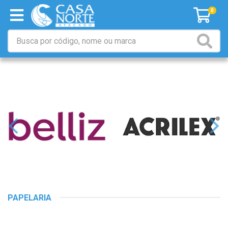
0
PAPELARIA