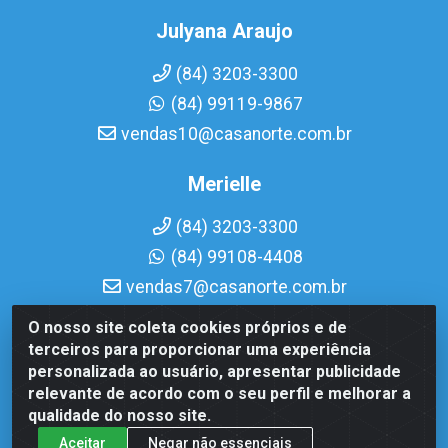
Julyana Araujo
(84) 3203-3300
(84) 99119-9867
vendas10@casanorte.com.br
Merielle
(84) 3203-3300
(84) 99108-4408
vendas7@casanorte.com.br
O nosso site coleta cookies próprios e de
Casa Norte LTDA - Av. Interventor Mário Câmara, 1815 -
terceiros para proporcionar uma experiência
Dix-Sept Rosado, Natal/RN - CEP 59054-600 - CNPJ
personalizada ao usuário, apresentar publicidade
08.713.513/0001-51
relevante de acordo com o seu perfil e melhorar a
qualidade do nosso site.
Aceitar
Negar não essenciais