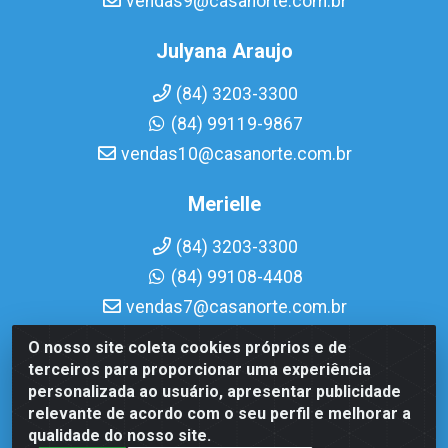
vendas9@casanorte.com.br
Julyana Araujo
(84) 3203-3300
(84) 99119-9867
vendas10@casanorte.com.br
Merielle
(84) 3203-3300
(84) 99108-4408
vendas7@casanorte.com.br
O nosso site coleta cookies próprios e de
Casa Norte LTDA - Av. Interventor Mário Câmara, 1815 -
terceiros para proporcionar uma experiência
Dix-Sept Rosado, Natal/RN - CEP 59054-600 - CNPJ
personalizada ao usuário, apresentar publicidade
08.713.513/0001-51
relevante de acordo com o seu perfil e melhorar a
qualidade do nosso site.