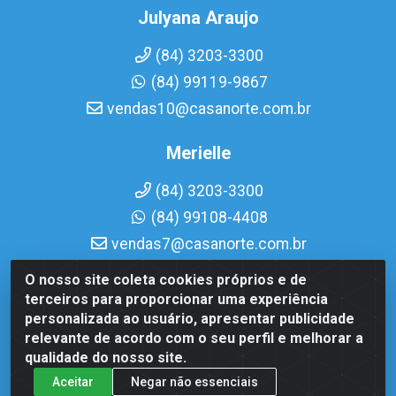
Julyana Araujo
(84) 3203-3300
(84) 99119-9867
vendas10@casanorte.com.br
Merielle
(84) 3203-3300
(84) 99108-4408
vendas7@casanorte.com.br
O nosso site coleta cookies próprios e de
Casa Norte LTDA - Av. Interventor Mário Câmara, 1815 - Dix-
terceiros para proporcionar uma experiência
Sept Rosado, Natal/RN - CEP 59054-600 - CNPJ
personalizada ao usuário, apresentar publicidade
08.713.513/0001-51
relevante de acordo com o seu perfil e melhorar a
qualidade do nosso site.
Aceitar
Negar não essenciais