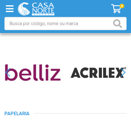
0
PAPELARIA