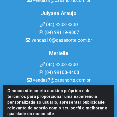
vendas9@casanorte.com.br
Julyana Araujo
(84) 3203-3300
(84) 99119-9867
vendas10@casanorte.com.br
Merielle
(84) 3203-3300
(84) 99108-4408
vendas7@casanorte.com.br
O nosso site coleta cookies próprios e de
Casa Norte LTDA - Av. Interventor Mário Câmara, 1815 -
terceiros para proporcionar uma experiência
Dix-Sept Rosado, Natal/RN - CEP 59054-600 - CNPJ
personalizada ao usuário, apresentar publicidade
08.713.513/0001-51
relevante de acordo com o seu perfil e melhorar a
qualidade do nosso site.