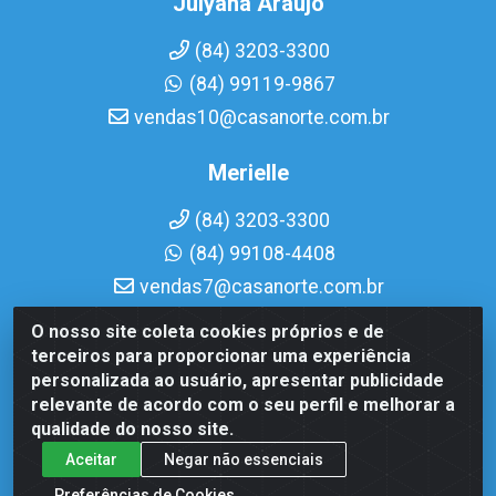
Julyana Araujo
(84) 3203-3300
(84) 99119-9867
vendas10@casanorte.com.br
Merielle
(84) 3203-3300
(84) 99108-4408
vendas7@casanorte.com.br
O nosso site coleta cookies próprios e de
Casa Norte LTDA - Av. Interventor Mário Câmara, 1815 -
terceiros para proporcionar uma experiência
Dix-Sept Rosado, Natal/RN - CEP 59054-600 - CNPJ
personalizada ao usuário, apresentar publicidade
08.713.513/0001-51
relevante de acordo com o seu perfil e melhorar a
qualidade do nosso site.
Aceitar
Negar não essenciais
Preferências de Cookies