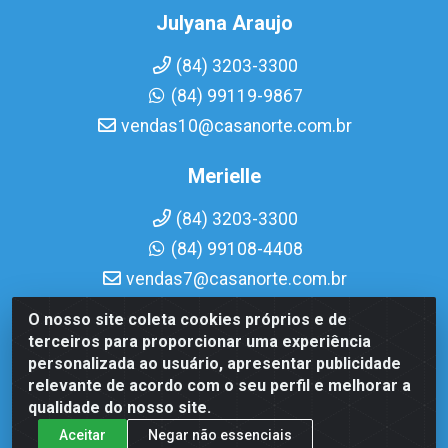
Julyana Araujo
(84) 3203-3300
(84) 99119-9867
vendas10@casanorte.com.br
Merielle
(84) 3203-3300
(84) 99108-4408
vendas7@casanorte.com.br
O nosso site coleta cookies próprios e de
Casa Norte LTDA - Av. Interventor Mário Câmara, 1815 -
terceiros para proporcionar uma experiência
Dix-Sept Rosado, Natal/RN - CEP 59054-600 - CNPJ
personalizada ao usuário, apresentar publicidade
08.713.513/0001-51
relevante de acordo com o seu perfil e melhorar a
qualidade do nosso site.
Aceitar
Negar não essenciais