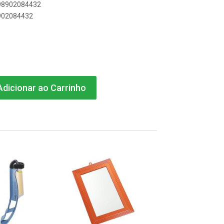
898902084432
8902084432
dicionar ao Carrinho