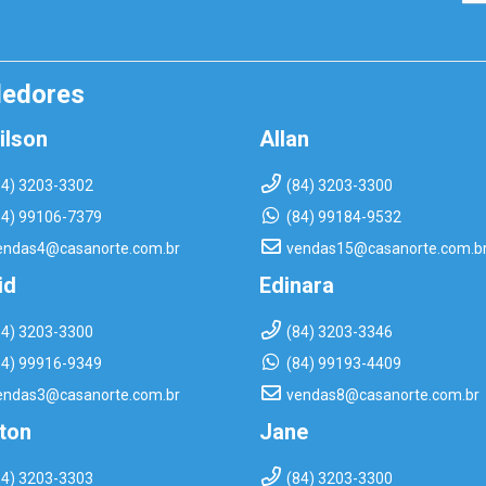
dedores
ilson
Allan
84) 3203-3302
(84) 3203-3300
84) 99106-7379
(84) 99184-9532
endas4@casanorte.com.br
vendas15@casanorte.com.b
id
Edinara
84) 3203-3300
(84) 3203-3346
84) 99916-9349
(84) 99193-4409
endas3@casanorte.com.br
vendas8@casanorte.com.br
rton
Jane
84) 3203-3303
(84) 3203-3300