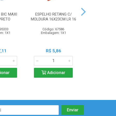
BIC MAXI
ESPELHO RETANG C/
COPO 250ML INO
PRETO
MOLDURA 16X23CM LR 16
 95333
Código: 67586
Código: 87
m: 1X1
Embalagem: 1X1
Embalagem:
,11
R$ 5,86
R$ 4,5
ionar
Adicionar
Adicio