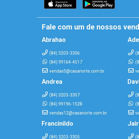
Fale com um de nossos ven
Abrahao
Ade
(84) 3203-3306
(
(84) 99164-4517
(
vendas5@casanorte.com.br
v
Andrea
Dav
(84) 3203-3307
(
(84) 99196-1528
(
vendas12@casanorte.com.br
v
Francinildo
Jai
(84) 3203-3305
(