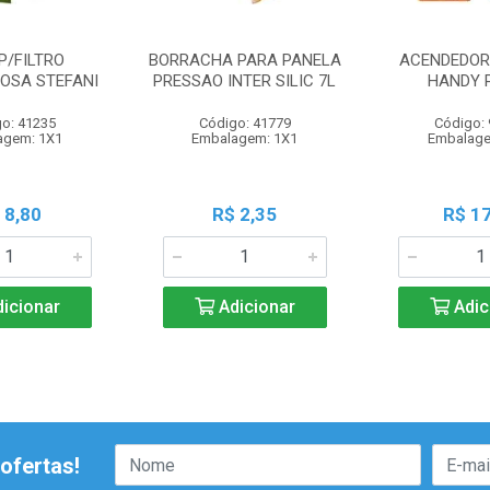
P/FILTRO
BORRACHA PARA PANELA
ACENDEDOR 
OSA STEFANI
PRESSAO INTER SILIC 7L
HANDY 
o: 41235
Código: 41779
Código:
agem: 1X1
Embalagem: 1X1
Embalage
 8,80
R$ 2,35
R$ 17
icionar
Adicionar
Adic
ofertas!