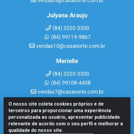
vendas9@casanorte.com.br
Julyana Araujo
(84) 3203-3300
(84) 99119-9867
vendas10@casanorte.com.br
Merielle
(84) 3203-3300
(84) 99108-4408
vendas7@casanorte.com.br
O nosso site coleta cookies próprios e de
Casa Norte LTDA - Av. Interventor Mário Câmara, 1815 -
terceiros para proporcionar uma experiência
Dix-Sept Rosado, Natal/RN - CEP 59054-600 - CNPJ
personalizada ao usuário, apresentar publicidade
08.713.513/0001-51
relevante de acordo com o seu perfil e melhorar a
qualidade do nosso site.