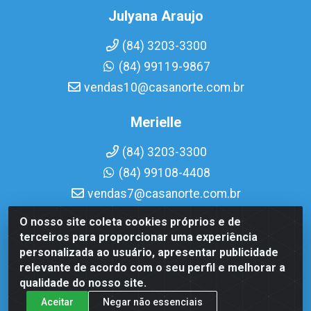
Julyana Araujo
(84) 3203-3300
(84) 99119-9867
vendas10@casanorte.com.br
Merielle
(84) 3203-3300
(84) 99108-4408
vendas7@casanorte.com.br
O nosso site coleta cookies próprios e de
Casa Norte LTDA - Av. Interventor Mário Câmara, 1815 -
terceiros para proporcionar uma experiência
Dix-Sept Rosado, Natal/RN - CEP 59054-600 - CNPJ
personalizada ao usuário, apresentar publicidade
08.713.513/0001-51
relevante de acordo com o seu perfil e melhorar a
qualidade do nosso site.
Aceitar
Negar não essenciais