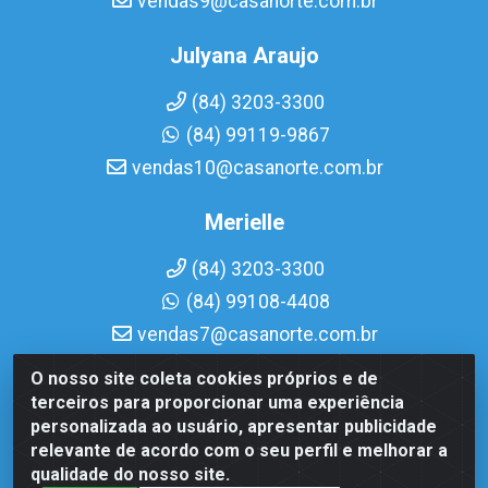
vendas9@casanorte.com.br
Julyana Araujo
(84) 3203-3300
(84) 99119-9867
vendas10@casanorte.com.br
Merielle
(84) 3203-3300
(84) 99108-4408
vendas7@casanorte.com.br
O nosso site coleta cookies próprios e de
Casa Norte LTDA - Av. Interventor Mário Câmara, 1815 -
terceiros para proporcionar uma experiência
Dix-Sept Rosado, Natal/RN - CEP 59054-600 - CNPJ
personalizada ao usuário, apresentar publicidade
08.713.513/0001-51
relevante de acordo com o seu perfil e melhorar a
qualidade do nosso site.