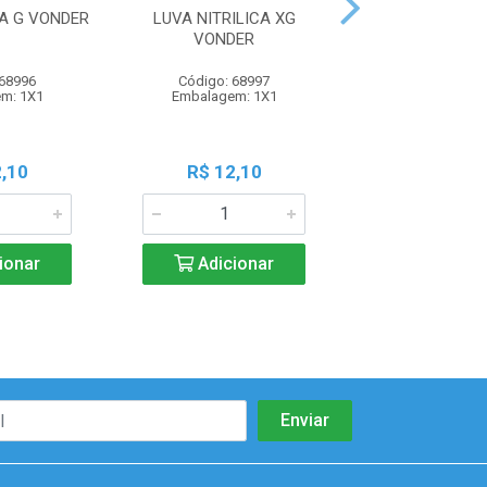
CA G VONDER
LUVA NITRILICA XG
PINCEL/TRINCH
VONDER
VONDER VD
 68996
Código: 68997
Código: 87
m: 1X1
Embalagem: 1X1
Embalagem:
,10
R$ 12,10
R$ 3,9
ionar
Adicionar
Adicio