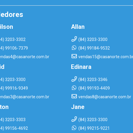
dedores
ilson
Allan
84) 3203-3302
(84) 3203-3300
84) 99106-7379
(84) 99184-9532
endas4@casanorte.com.br
vendas15@casanorte.com.b
id
Edinara
84) 3203-3300
(84) 3203-3346
84) 99916-9349
(84) 99193-4409
endas3@casanorte.com.br
vendas8@casanorte.com.br
rton
Jane
84) 3203-3303
(84) 3203-3300
84) 99156-4692
(84) 99215-9221