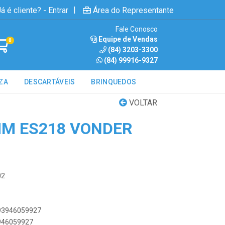
|
á é cliente? - Entrar
Área do Representante
Fale Conosco
Equipe de Vendas
0
(84) 3203-3300
(84) 99916-9327
ZA
DESCARTÁVEIS
BRINQUEDOS
VOLTAR
MM ES218 VONDER
02
893946059927
3946059927