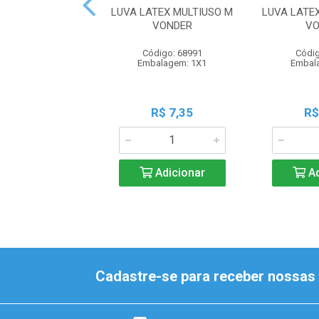
LUVA LATEX MULTIUSO M
LUVA LATE
VONDER
VO
Código: 68991
Códig
Embalagem: 1X1
Embal
R$ 7,35
R$
Adicionar
Ad
Cadastre-se para receber nossas 