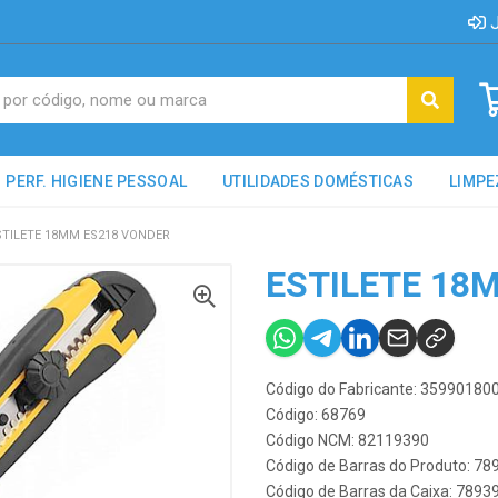
J
PERF. HIGIENE PESSOAL
UTILIDADES DOMÉSTICAS
LIMPE
STILETE 18MM ES218 VONDER
ESTILETE 18
Código do Fabricante: 35990180
Código: 68769
Código NCM: 82119390
Código de Barras do Produto: 7
Código de Barras da Caixa: 789