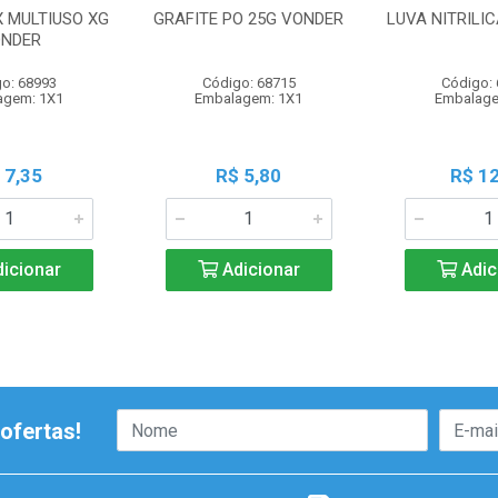
X MULTIUSO XG
GRAFITE PO 25G VONDER
LUVA NITRILI
NDER
o: 68993
Código: 68715
Código:
agem: 1X1
Embalagem: 1X1
Embalage
 7,35
R$ 5,80
R$ 12
icionar
Adicionar
Adic
ofertas!