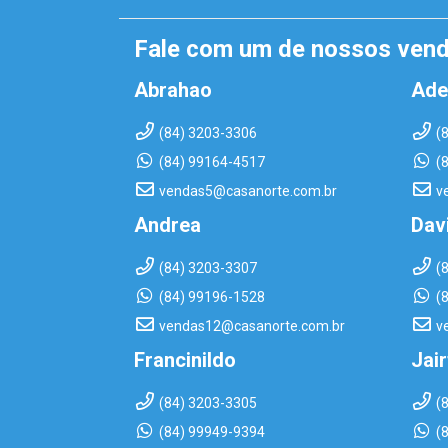
Fale com um de nossos ven
Abrahao
Ade
(84) 3203-3306
(
(84) 99164-4517
(
vendas5@casanorte.com.br
v
Andrea
Dav
(84) 3203-3307
(
(84) 99196-1528
(
vendas12@casanorte.com.br
v
Francinildo
Jai
(84) 3203-3305
(
(84) 99949-9394
(