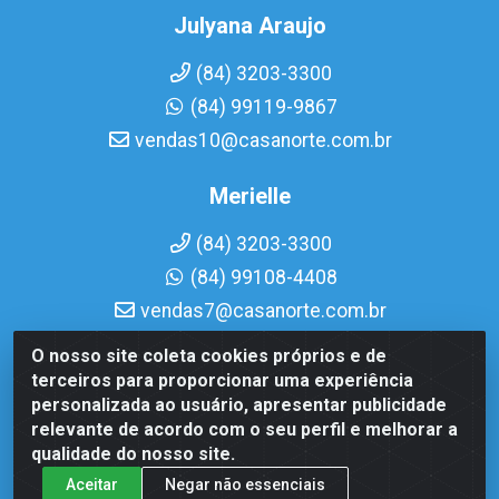
Julyana Araujo
(84) 3203-3300
(84) 99119-9867
vendas10@casanorte.com.br
Merielle
(84) 3203-3300
(84) 99108-4408
vendas7@casanorte.com.br
O nosso site coleta cookies próprios e de
Casa Norte LTDA - Av. Interventor Mário Câmara, 1815 -
terceiros para proporcionar uma experiência
Dix-Sept Rosado, Natal/RN - CEP 59054-600 - CNPJ
personalizada ao usuário, apresentar publicidade
08.713.513/0001-51
relevante de acordo com o seu perfil e melhorar a
qualidade do nosso site.
Aceitar
Negar não essenciais