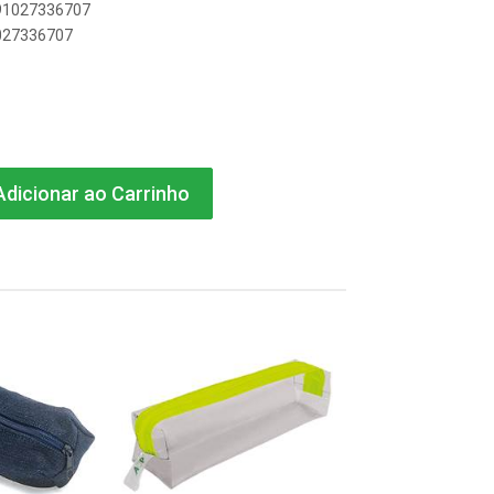
891027336707
1027336707
dicionar ao Carrinho