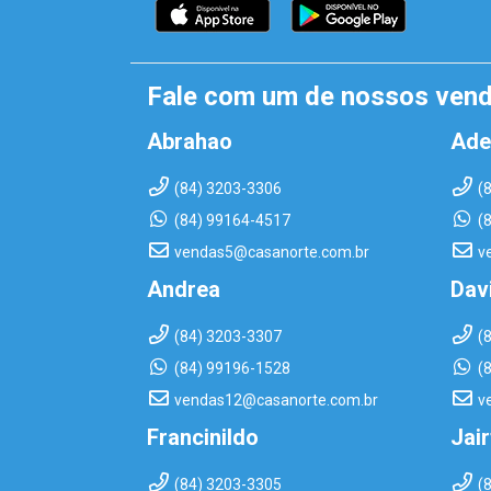
Fale com um de nossos ven
Abrahao
Ade
(84) 3203-3306
(
(84) 99164-4517
(
vendas5@casanorte.com.br
v
Andrea
Dav
(84) 3203-3307
(
(84) 99196-1528
(
vendas12@casanorte.com.br
v
Francinildo
Jai
(84) 3203-3305
(