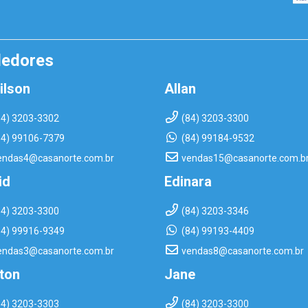
dedores
ilson
Allan
84) 3203-3302
(84) 3203-3300
84) 99106-7379
(84) 99184-9532
endas4@casanorte.com.br
vendas15@casanorte.com.b
id
Edinara
84) 3203-3300
(84) 3203-3346
84) 99916-9349
(84) 99193-4409
endas3@casanorte.com.br
vendas8@casanorte.com.br
rton
Jane
84) 3203-3303
(84) 3203-3300