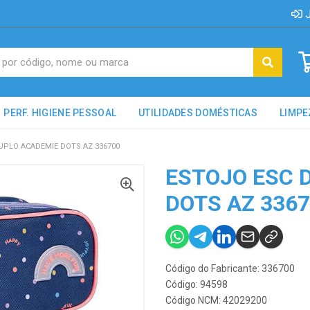
J
PERF. HIGIENE PESSOAL
UTILIDADES DOMÉSTICAS
LIMPE
UPLO ACADEMIE DOTS AZ 336700
ESTOJO ESC 
DOTS AZ 336
Código do Fabricante: 336700
Código: 94598
Código NCM: 42029200