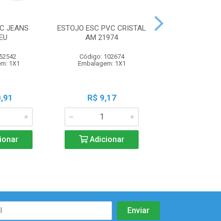
C JEANS
ESTOJO ESC PVC CRISTAL
ESTOJO ESC D
EU
AM 21974
735515
 52542
Código: 102674
Código: 109
m: 1X1
Embalagem: 1X1
Embalagem:
,91
R$ 9,17
R$ 7,6
ionar
Adicionar
Adicio