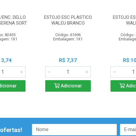
/ENC. DELLO
ESTOJO ESC PLASTICO
ESTOJO ES
 SERENA SORT
WALEU BRANCO
WAL
o: 82455
Código: 61696
Código:
agem: 1X1
Embalagem: 1X1
Embalage
 3,74
R$ 7,37
R$ 10
icionar
Adicionar
Adic
ofertas!