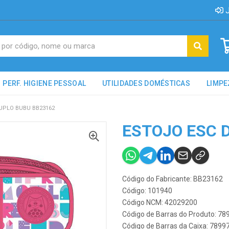
J
PERF. HIGIENE PESSOAL
UTILIDADES DOMÉSTICAS
LIMPE
UPLO BUBU BB23162
ESTOJO ESC 
Código do Fabricante: BB23162
Código: 101940
Código NCM: 42029200
Código de Barras do Produto: 7
Código de Barras da Caixa: 789