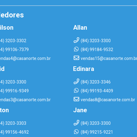
dedores
ilson
Allan
84) 3203-3302
(84) 3203-3300
84) 99106-7379
(84) 99184-9532
endas4@casanorte.com.br
vendas15@casanorte.com.b
id
Edinara
84) 3203-3300
(84) 3203-3346
84) 99916-9349
(84) 99193-4409
endas3@casanorte.com.br
vendas8@casanorte.com.br
rton
Jane
84) 3203-3303
(84) 3203-3300
84) 99156-4692
(84) 99215-9221