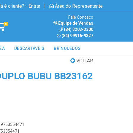
|
á é cliente? - Entrar
Área do Representante
Fale Conosco
Equipe de Vendas
0
(84) 3203-3300
(84) 99916-9327
ZA
DESCARTÁVEIS
BRINQUEDOS
VOLTAR
DUPLO BUBU BB23162
899753554471
9753554471