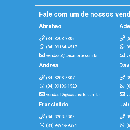
Fale com um de nossos ven
Abrahao
Ade
(84) 3203-3306
(
(84) 99164-4517
(
vendas5@casanorte.com.br
v
Andrea
Dav
(84) 3203-3307
(
(84) 99196-1528
(
vendas12@casanorte.com.br
v
Francinildo
Jai
(84) 3203-3305
(
(84) 99949-9394
(