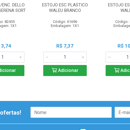
/ENC. DELLO
ESTOJO ESC PLASTICO
ESTOJO ES
 SERENA SORT
WALEU BRANCO
WAL
o: 82455
Código: 61696
Código:
agem: 1X1
Embalagem: 1X1
Embalage
 3,74
R$ 7,37
R$ 10
icionar
Adicionar
Adic
ofertas!