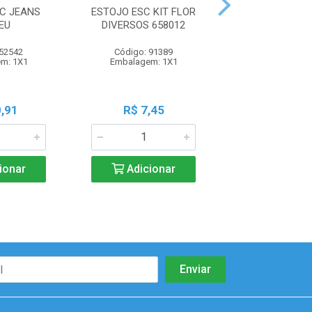
C JEANS
ESTOJO ESC KIT FLOR
ESTOJO ESC PVC
EU
DIVERSOS 658012
AM 2197
 52542
Código: 91389
Código: 102
m: 1X1
Embalagem: 1X1
Embalagem:
,91
R$ 7,45
R$ 9,1
ionar
Adicionar
Adicio