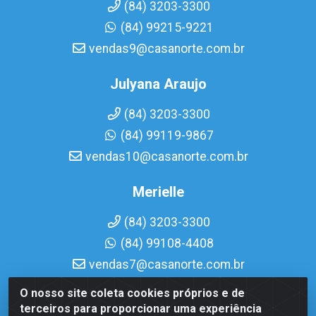
(84) 3203-3300
(84) 99215-9221
vendas9@casanorte.com.br
Julyana Araujo
(84) 3203-3300
(84) 99119-9867
vendas10@casanorte.com.br
Merielle
(84) 3203-3300
(84) 99108-4408
vendas7@casanorte.com.br
O nosso site coleta cookies próprios e de
Casa Norte LTDA - Av. Interventor Mário Câmara, 1815 -
terceiros para proporcionar uma experiência