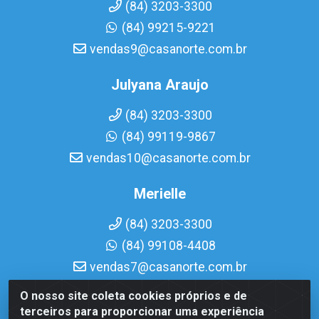
(84) 3203-3300
(84) 99215-9221
vendas9@casanorte.com.br
Julyana Araujo
(84) 3203-3300
(84) 99119-9867
vendas10@casanorte.com.br
Merielle
(84) 3203-3300
(84) 99108-4408
vendas7@casanorte.com.br
O nosso site coleta cookies próprios e de
Casa Norte LTDA - Av. Interventor Mário Câmara, 1815 -
terceiros para proporcionar uma experiência