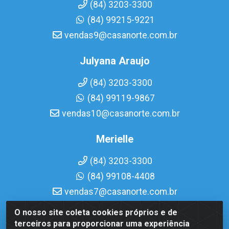
(84) 3203-3300
(84) 99215-9221
vendas9@casanorte.com.br
Julyana Araujo
(84) 3203-3300
(84) 99119-9867
vendas10@casanorte.com.br
Merielle
(84) 3203-3300
(84) 99108-4408
vendas7@casanorte.com.br
O nosso site coleta cookies próprios e de
Casa Norte LTDA - Av. Interventor Mário Câmara, 1815 -
terceiros para proporcionar uma experiência