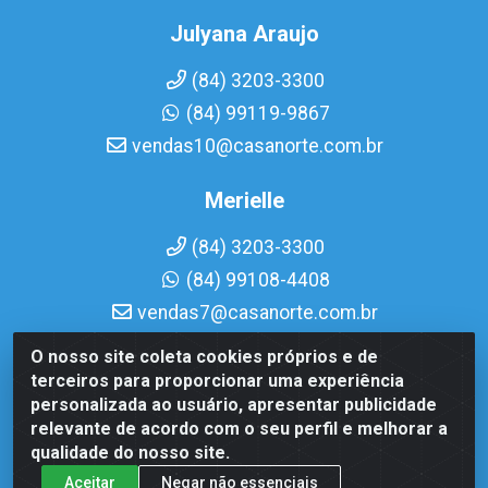
Julyana Araujo
(84) 3203-3300
(84) 99119-9867
vendas10@casanorte.com.br
Merielle
(84) 3203-3300
(84) 99108-4408
vendas7@casanorte.com.br
O nosso site coleta cookies próprios e de
Casa Norte LTDA - Av. Interventor Mário Câmara, 1815 -
terceiros para proporcionar uma experiência
Dix-Sept Rosado, Natal/RN - CEP 59054-600 - CNPJ
personalizada ao usuário, apresentar publicidade
08.713.513/0001-51
relevante de acordo com o seu perfil e melhorar a
qualidade do nosso site.
Aceitar
Negar não essenciais