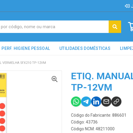
J
PERF. HIGIENE PESSOAL
UTILIDADES DOMÉSTICAS
LIMPE
L VERMELHA 5FX210 TP-12VM
ETIQ. MANUA
TP-12VM
Código do Fabricante: 886601
Código: 43736
Código NCM: 48211000