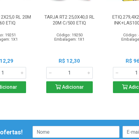
12X25,0 RL 20M
TARJA RT2 25,0X40,0 RL
ETIQ.279,4X
60 ETIQ
20M C/500 ETIQ
INK+LAS100
o: 19251
Código: 19250
Código:
agem: 1X1
Embalagem: 1X1
Embalage
 12,29
R$ 12,30
R$ 96
icionar
Adicionar
Adic
ofertas!