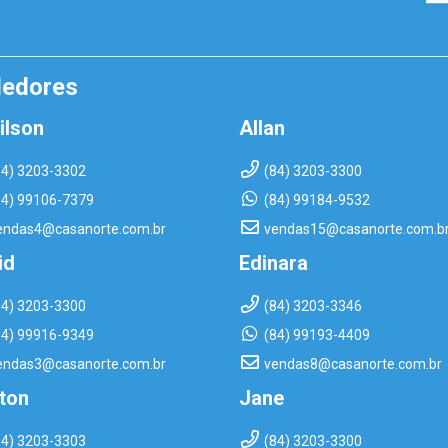
dedores
ilson
Allan
84) 3203-3302
(84) 3203-3300
84) 99106-7379
(84) 99184-9532
endas4@casanorte.com.br
vendas15@casanorte.com.b
id
Edinara
84) 3203-3300
(84) 3203-3346
84) 99916-9349
(84) 99193-4409
endas3@casanorte.com.br
vendas8@casanorte.com.br
rton
Jane
84) 3203-3303
(84) 3203-3300