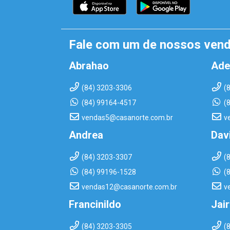
Fale com um de nossos ven
Abrahao
Ade
(84) 3203-3306
(
(84) 99164-4517
(
vendas5@casanorte.com.br
v
Andrea
Dav
(84) 3203-3307
(
(84) 99196-1528
(
vendas12@casanorte.com.br
v
Francinildo
Jai
(84) 3203-3305
(