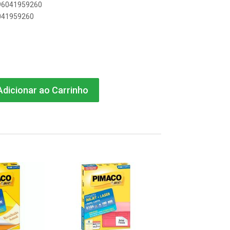
896041959260
6041959260
dicionar ao Carrinho