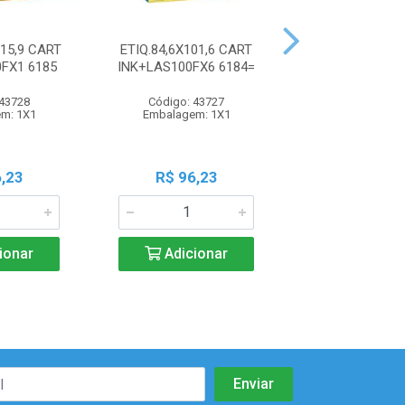
215,9 CART
ETIQ.84,6X101,6 CART
ETIQ.12,7X44,
FX1 6185
INK+LAS100FX6 6184=
INK+LAS 100FX
 43728
Código: 43727
Código: 43
m: 1X1
Embalagem: 1X1
Embalagem:
,23
R$ 96,23
R$ 96,2
ionar
Adicionar
Adicio