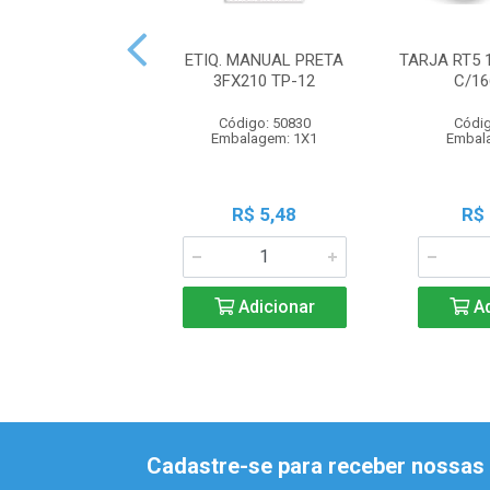
ETIQ. MANUAL PRETA
TARJA RT5 
3FX210 TP-12
C/16
Código: 50830
Códig
Embalagem: 1X1
Embal
R$ 5,48
R$
Adicionar
Ad
Cadastre-se para receber nossas 