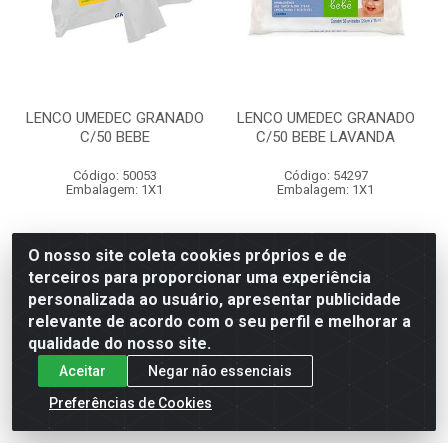
LENCO UMEDEC GRANADO
LENCO UMEDEC GRANADO
C/50 BEBE
C/50 BEBE LAVANDA
Código: 50053
Código: 54297
Embalagem: 1X1
Embalagem: 1X1
R$ 15,65
R$ 15,65
O nosso site coleta cookies próprios e de
terceiros para proporcionar uma experiência
personalizada ao usuário, apresentar publicidade
relevante de acordo com o seu perfil e melhorar a
Adicionar
Adicionar
qualidade do nosso site.
Aceitar
Negar não essenciais
Preferências de Cookies