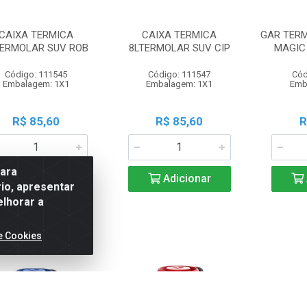
CAIXA TERMICA
CAIXA TERMICA
GAR TERM
TERMOLAR SUV ROB
8LTERMOLAR SUV CIP
MAGIC
Código: 111545
Código: 111547
Cód
Embalagem: 1X1
Embalagem: 1X1
Emb
R$ 85,60
R$ 85,60
R
para
Adicionar
Adicionar
io, apresentar
elhorar a
e Cookies