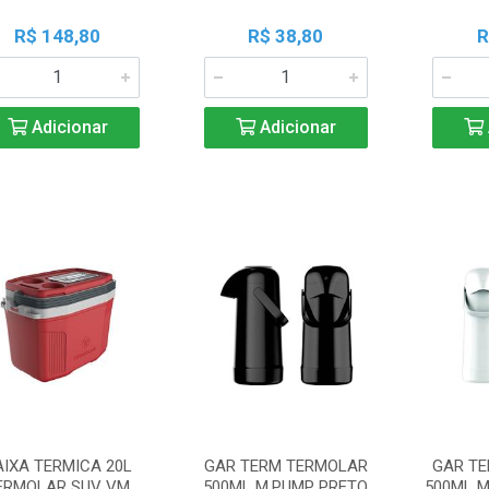
R$ 148,80
R$ 38,80
R
Adicionar
Adicionar
AIXA TERMICA 20L
GAR TERM TERMOLAR
GAR T
ERMOLAR SUV VM
500ML M.PUMP PRETO
500ML 