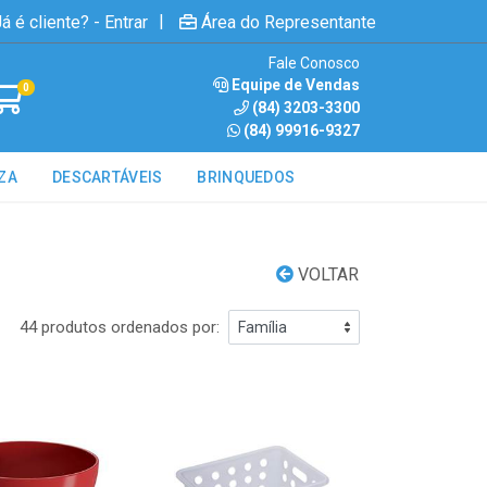
|
á é cliente? - Entrar
Área do Representante
Fale Conosco
Equipe de Vendas
0
(84) 3203-3300
(84) 99916-9327
ZA
DESCARTÁVEIS
BRINQUEDOS
VOLTAR
44 produtos ordenados por: