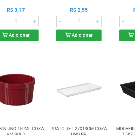
R$ 3,17
R$ 2,55
Adicionar
Adicionar
KIN UNO 150ML COZA
PRATO RET 27X13CM COZA
MOLHEIR
VM BOLD
UNO BR
7,5X7