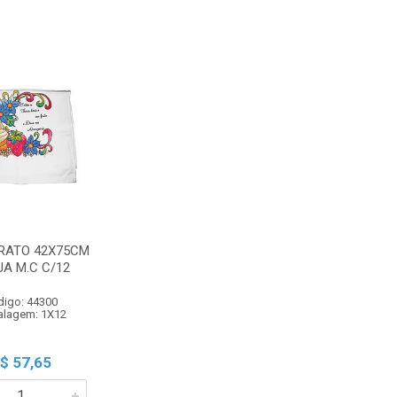
RATO 42X75CM
A M.C C/12
digo: 44300
lagem: 1X12
$ 57,65