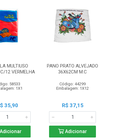
LA MULTIUSO
PANO PRATO ALVEJADO
 C/12 VERMELHA
36X62CM M.C
digo: 58533
Código: 44299
alagem: 1X1
Embalagem: 1X12
$ 35,90
R$ 37,15
Adicionar
Adicionar