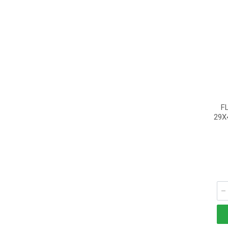
F
29X