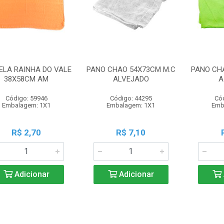
ELA RAINHA DO VALE
PANO CHAO 54X73CM M.C
PANO CH
38X58CM AM
ALVEJADO
A
Código: 59946
Código: 44295
Có
Embalagem: 1X1
Embalagem: 1X1
Emb
R$ 2,70
R$ 7,10
Adicionar
Adicionar