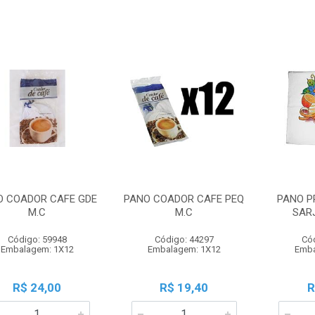
O COADOR CAFE GDE
PANO COADOR CAFE PEQ
PANO P
M.C
M.C
SARJ
Código: 59948
Código: 44297
Có
Embalagem: 1X12
Embalagem: 1X12
Emba
R$ 24,00
R$ 19,40
R