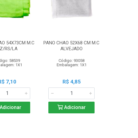
AO 54X73CM M.C
PANO CHAO 52X68 CM M.C
Z/RS/LA
ALVEJADO
digo: 58539
Código: 93058
alagem: 1X1
Embalagem: 1X1
R$ 7,10
R$ 4,85
Adicionar
Adicionar