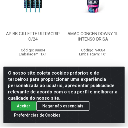
AP BB GILLETTE ULTRAGRIP
AMAC CONCEN DOWNY 1L
C/24
INTENSO BRISA
Código: 98804
Código: 94084
Embalagem: 1X1
Embalagem: 1X1
R$ 112,30
R$ 37,15
O nosso site coleta cookies próprios e de
terceiros para proporcionar uma experiência
personalizada ao usuário, apresentar publicidade
relevante de acordo com o seu perfil e melhorar a
Adicionar
Adicionar
qualidade do nosso site.
Aceitar
Negar não essenciais
Preferências de Cookies