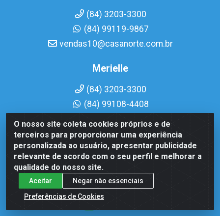
(84) 3203-3300
(84) 99119-9867
vendas10@casanorte.com.br
Merielle
(84) 3203-3300
(84) 99108-4408
vendas7@casanorte.com.br
O nosso site coleta cookies próprios e de
terceiros para proporcionar uma experiência
personalizada ao usuário, apresentar publicidade
Casa Norte LTDA - Av. Interventor Mário Câmara, 1815 - Dix-
Sept Rosado, Natal/RN - CEP 59054-600 - CNPJ
relevante de acordo com o seu perfil e melhorar a
08.713.513/0001-51
qualidade do nosso site.
Aceitar
Negar não essenciais
Preferências de Cookies