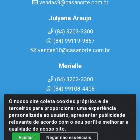
vendas9@casanorte.com.br
Julyana Araujo
(84) 3203-3300
(84) 99119-9867
vendas10@casanorte.com.br
Merielle
(84) 3203-3300
(84) 99108-4408
vendas7@casanorte.com.br
O nosso site coleta cookies próprios e de
terceiros para proporcionar uma experiência
personalizada ao usuário, apresentar publicidade
Casa Norte LTDA - Av. Interventor Mário Câmara, 1815 - Dix-
Sept Rosado, Natal/RN - CEP 59054-600 - CNPJ
relevante de acordo com o seu perfil e melhorar a
08.713.513/0001-51
qualidade do nosso site.
Aceitar
Negar não essenciais