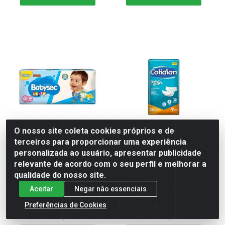
O nosso site coleta cookies próprios e de
terceiros para proporcionar uma experiência
FR BABYSEC GALI P ULTRA
FR GERIAT COTIDIAN BEM
personalizada ao usuário, apresentar publicidade
HIPER XG C/60
ESTA XG C/7 ?
relevante de acordo com o seu perfil e melhorar a
qualidade do nosso site.
Código: 93727
Código: 114021
Embalagem: 1X1
Embalagem: 1X1
Aceitar
Negar não essenciais
Preferências de Cookies
R$ 86,05
R$ 27,35