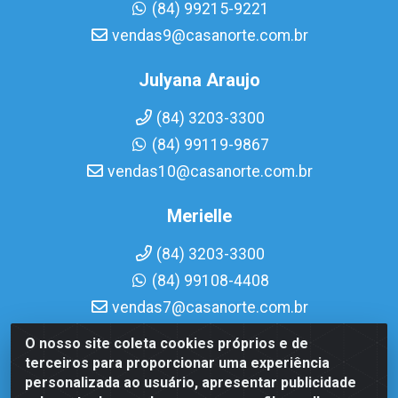
(84) 99215-9221
vendas9@casanorte.com.br
Julyana Araujo
(84) 3203-3300
(84) 99119-9867
vendas10@casanorte.com.br
Merielle
(84) 3203-3300
(84) 99108-4408
vendas7@casanorte.com.br
O nosso site coleta cookies próprios e de
Casa Norte LTDA - Av. Interventor Mário Câmara, 1815 - Dix-
terceiros para proporcionar uma experiência
Sept Rosado, Natal/RN - CEP 59054-600 - CNPJ
personalizada ao usuário, apresentar publicidade
08.713.513/0001-51