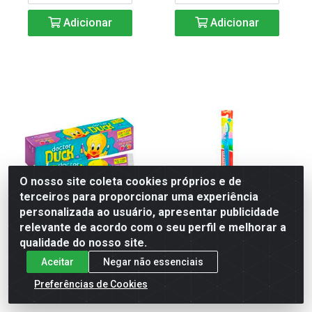
Adicionar
Adicionar
O nosso site coleta cookies próprios e de
terceiros para proporcionar uma experiência
personalizada ao usuário, apresentar publicidade
relevante de acordo com o seu perfil e melhorar a
GEL DENTAL CLEAN 50G
ESC DENTAL CLEAN OK
qualidade do nosso site.
DOCTOR DUCK SFLUOR
MEDIA
Aceitar
Negar não essenciais
Código: 74946
Código: 74962
Preferências de Cookies
Embalagem: 1X1
Embalagem: 1X1