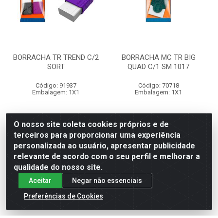
BORRACHA TR TREND C/2
BORRACHA MC TR BIG
SORT
QUAD C/1 SM 1017
Código: 91937
Código: 70718
Embalagem: 1X1
Embalagem: 1X1
R$ 5,25
R$ 5,25
O nosso site coleta cookies próprios e de
terceiros para proporcionar uma experiência
personalizada ao usuário, apresentar publicidade
relevante de acordo com o seu perfil e melhorar a
Adicionar
Adicionar
qualidade do nosso site.
Aceitar
Negar não essenciais
Preferências de Cookies