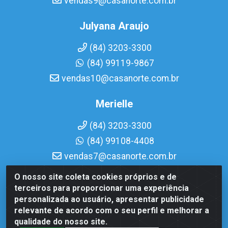
vendas9@casanorte.com.br
Julyana Araujo
(84) 3203-3300
(84) 99119-9867
vendas10@casanorte.com.br
Merielle
(84) 3203-3300
(84) 99108-4408
vendas7@casanorte.com.br
O nosso site coleta cookies próprios e de
Casa Norte LTDA - Av. Interventor Mário Câmara, 1815 -
terceiros para proporcionar uma experiência
Dix-Sept Rosado, Natal/RN - CEP 59054-600 - CNPJ
personalizada ao usuário, apresentar publicidade
08.713.513/0001-51
relevante de acordo com o seu perfil e melhorar a
qualidade do nosso site.