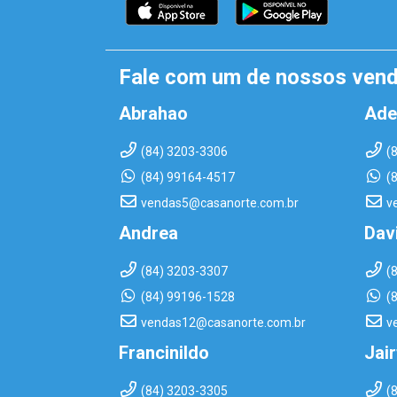
Fale com um de nossos ven
Abrahao
Ade
(84) 3203-3306
(
(84) 99164-4517
(
vendas5@casanorte.com.br
v
Andrea
Dav
(84) 3203-3307
(
(84) 99196-1528
(
vendas12@casanorte.com.br
v
Francinildo
Jai
(84) 3203-3305
(