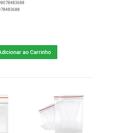
898078483688
8078483688
dicionar ao Carrinho