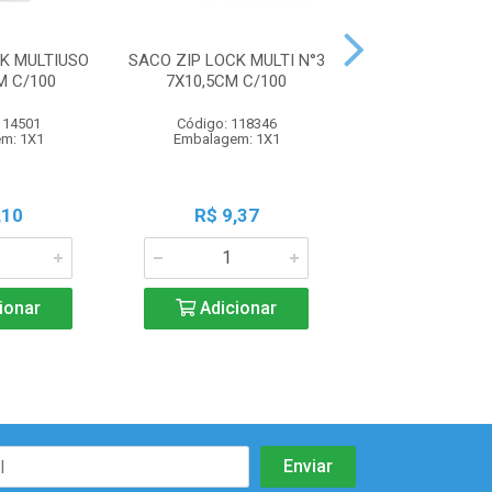
K MULTIUSO
SACO ZIP LOCK MULTI N°3
SACO HERMETI
M C/100
7X10,5CM C/100
ABRE E FECHA 
114501
Código: 118346
Código: 112
m: 1X1
Embalagem: 1X1
Embalagem:
,10
R$ 9,37
R$ 17,3
ionar
Adicionar
Adicio