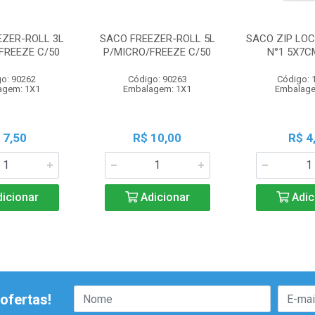
EZER-ROLL 3L
SACO FREEZER-ROLL 5L
SACO ZIP LOC
FREEZE C/50
P/MICRO/FREEZE C/50
N°1 5X7C
o: 90262
Código: 90263
Código: 
agem: 1X1
Embalagem: 1X1
Embalage
 7,50
R$ 10,00
R$ 4
icionar
Adicionar
Adic
ofertas!