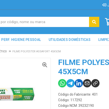
J
PERF. HIGIENE PESSOAL
UTILIDADES DOMÉSTICAS
LIMPE
ÉTICO
FILME POLYESTER ASSAFORT 45X5CM
FILME POLYE
45X5CM
Código do Fabricante: 401
Código: 117292
Código NCM: 39232190