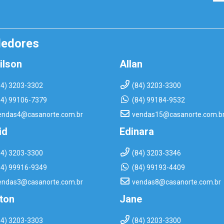
dedores
ilson
Allan
84) 3203-3302
(84) 3203-3300
84) 99106-7379
(84) 99184-9532
endas4@casanorte.com.br
vendas15@casanorte.com.b
id
Edinara
84) 3203-3300
(84) 3203-3346
84) 99916-9349
(84) 99193-4409
endas3@casanorte.com.br
vendas8@casanorte.com.br
rton
Jane
84) 3203-3303
(84) 3203-3300