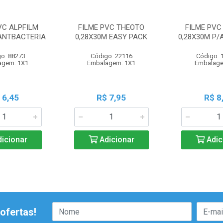
VC ALPFILM
FILME PVC THEOTO
FILME PVC
 ANTBACTERIA
0,28X30M EASY PACK
0,28X30M P/
o: 88273
Código: 22116
Código: 
agem: 1X1
Embalagem: 1X1
Embalage
 6,45
R$ 7,95
R$ 8
icionar
Adicionar
Adic
ofertas!