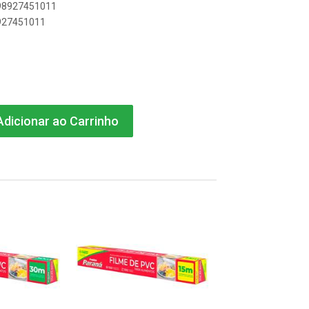
898927451011
8927451011
dicionar ao Carrinho