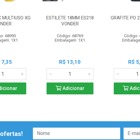
X MULTIUSO XG
ESTILETE 18MM ES218
GRAFITE PO 
NDER
VONDER
o: 68993
Código: 68769
Código:
agem: 1X1
Embalagem: 1X1
Embalage
 7,35
R$ 13,10
R$ 5
icionar
Adicionar
Adic
ofertas!