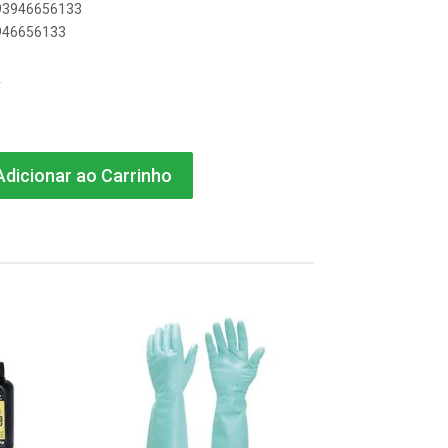
893946656133
3946656133
A
dicionar ao Carrinho