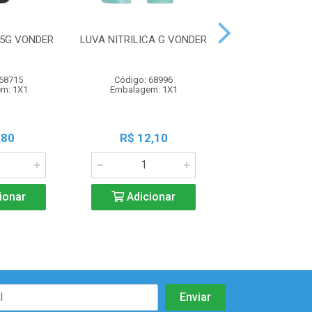
25G VONDER
LUVA NITRILICA G VONDER
LUVA NITRIL
VONDE
 68715
Código: 68996
Código: 68
m: 1X1
Embalagem: 1X1
Embalagem:
,80
R$ 12,10
R$ 12,1
ionar
Adicionar
Adicio