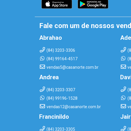
Fale com um de nossos ven
Abrahao
Ade
(84) 3203-3306
(
(84) 99164-4517
(
vendas5@casanorte.com.br
v
Andrea
Dav
(84) 3203-3307
(
(84) 99196-1528
(
vendas12@casanorte.com.br
v
Francinildo
Jai
(84) 3203-3305
(