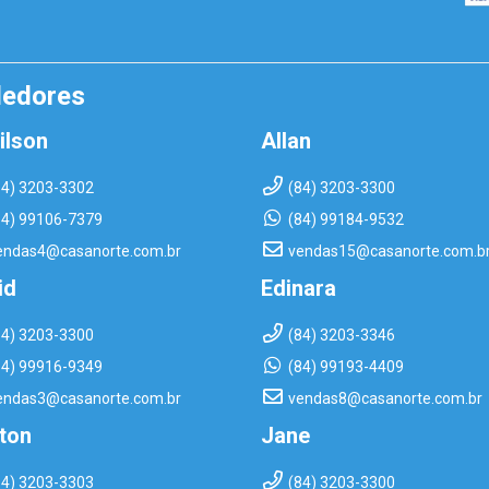
dedores
ilson
Allan
84) 3203-3302
(84) 3203-3300
84) 99106-7379
(84) 99184-9532
endas4@casanorte.com.br
vendas15@casanorte.com.b
id
Edinara
84) 3203-3300
(84) 3203-3346
84) 99916-9349
(84) 99193-4409
endas3@casanorte.com.br
vendas8@casanorte.com.br
rton
Jane
84) 3203-3303
(84) 3203-3300