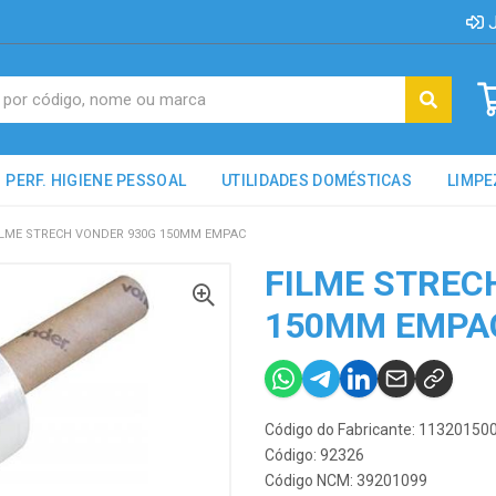
J
PERF. HIGIENE PESSOAL
UTILIDADES DOMÉSTICAS
LIMPE
ILME STRECH VONDER 930G 150MM EMPAC
FILME STREC
150MM EMPA
Código do Fabricante: 11320150
Código: 92326
Código NCM: 39201099