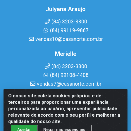
Julyana Araujo
(84) 3203-3300
(84) 99119-9867
vendas10@casanorte.com.br
Merielle
(84) 3203-3300
(84) 99108-4408
vendas7@casanorte.com.br
O nosso site coleta cookies próprios e de
Casa Norte LTDA - Av. Interventor Mário Câmara, 1815 -
terceiros para proporcionar uma experiência
Dix-Sept Rosado, Natal/RN - CEP 59054-600 - CNPJ
personalizada ao usuário, apresentar publicidade
08.713.513/0001-51
relevante de acordo com o seu perfil e melhorar a
qualidade do nosso site.
Aceitar
Negar não essenciais