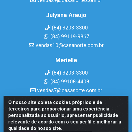
vendas9@casanorte.com.br
Julyana Araujo
(84) 3203-3300
(84) 99119-9867
vendas10@casanorte.com.br
Merielle
(84) 3203-3300
(84) 99108-4408
vendas7@casanorte.com.br
O nosso site coleta cookies próprios e de
Casa Norte LTDA - Av. Interventor Mário Câmara, 1815 -
terceiros para proporcionar uma experiência
Dix-Sept Rosado, Natal/RN - CEP 59054-600 - CNPJ
personalizada ao usuário, apresentar publicidade
08.713.513/0001-51
relevante de acordo com o seu perfil e melhorar a
qualidade do nosso site.