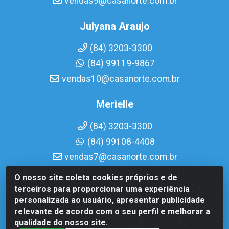
vendas9@casanorte.com.br
Julyana Araujo
(84) 3203-3300
(84) 99119-9867
vendas10@casanorte.com.br
Merielle
(84) 3203-3300
(84) 99108-4408
vendas7@casanorte.com.br
O nosso site coleta cookies próprios e de
Casa Norte LTDA - Av. Interventor Mário Câmara, 1815 -
terceiros para proporcionar uma experiência
Dix-Sept Rosado, Natal/RN - CEP 59054-600 - CNPJ
personalizada ao usuário, apresentar publicidade
08.713.513/0001-51
relevante de acordo com o seu perfil e melhorar a
qualidade do nosso site.