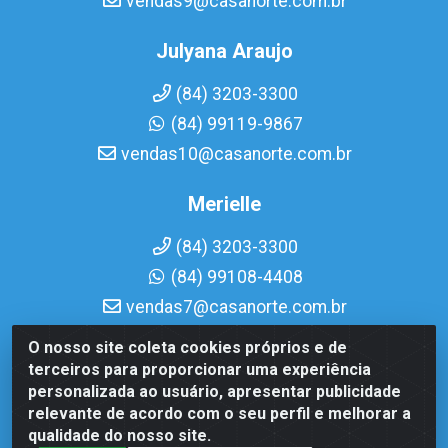
vendas9@casanorte.com.br
Julyana Araujo
(84) 3203-3300
(84) 99119-9867
vendas10@casanorte.com.br
Merielle
(84) 3203-3300
(84) 99108-4408
vendas7@casanorte.com.br
O nosso site coleta cookies próprios e de
Casa Norte LTDA - Av. Interventor Mário Câmara, 1815 -
terceiros para proporcionar uma experiência
Dix-Sept Rosado, Natal/RN - CEP 59054-600 - CNPJ
personalizada ao usuário, apresentar publicidade
08.713.513/0001-51
relevante de acordo com o seu perfil e melhorar a
qualidade do nosso site.