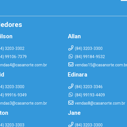
dedores
ilson
Allan
84) 3203-3302
(84) 3203-3300
84) 99106-7379
(84) 99184-9532
endas4@casanorte.com.br
vendas15@casanorte.com.b
id
Edinara
84) 3203-3300
(84) 3203-3346
84) 99916-9349
(84) 99193-4409
endas3@casanorte.com.br
vendas8@casanorte.com.br
rton
Jane
84) 3203-3303
(84) 3203-3300