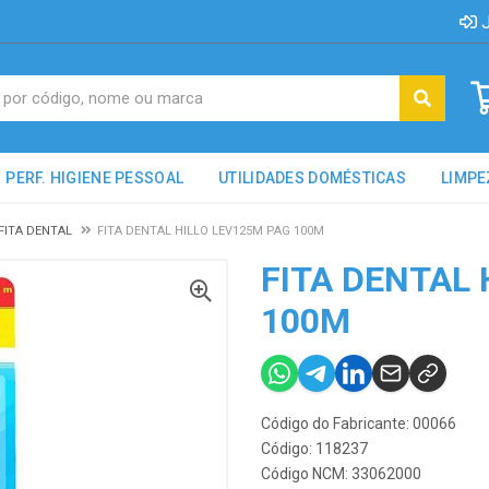
J
PERF. HIGIENE PESSOAL
UTILIDADES DOMÉSTICAS
LIMPE
FITA DENTAL
FITA DENTAL HILLO LEV125M PAG 100M
FITA DENTAL 
100M
Código do Fabricante: 00066
Código: 118237
Código NCM: 33062000