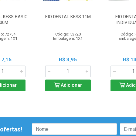
L KESS BASIC
FIO DENTAL KESS 11M
FIO DENT
00M
INDIVIDU
o: 72754
Código: 53720
Código:
agem: 1X1
Embalagem: 1X1
Embalage
 7,15
R$ 3,95
R$ 13
icionar
Adicionar
Adic
ofertas!