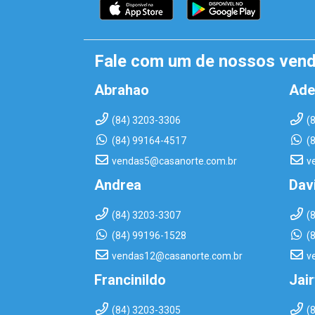
Fale com um de nossos ven
Abrahao
Ade
(84) 3203-3306
(
(84) 99164-4517
(
vendas5@casanorte.com.br
v
Andrea
Dav
(84) 3203-3307
(
(84) 99196-1528
(
vendas12@casanorte.com.br
v
Francinildo
Jai
(84) 3203-3305
(