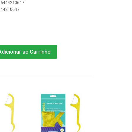
896444210647
6444210647
dicionar ao Carrinho