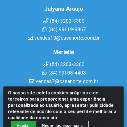
Julyana Araujo
(84) 3203-3300
(84) 99119-9867
vendas10@casanorte.com.br
Merielle
(84) 3203-3300
(84) 99108-4408
vendas7@casanorte.com.br
O nosso site coleta cookies próprios e de
Casa Norte LTDA - Av. Interventor Mário Câmara, 1815 -
terceiros para proporcionar uma experiência
Dix-Sept Rosado, Natal/RN - CEP 59054-600 - CNPJ
personalizada ao usuário, apresentar publicidade
08.713.513/0001-51
relevante de acordo com o seu perfil e melhorar a
qualidade do nosso site.
Aceitar
Negar não essenciais