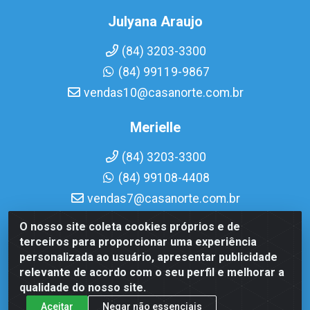
Julyana Araujo
(84) 3203-3300
(84) 99119-9867
vendas10@casanorte.com.br
Merielle
(84) 3203-3300
(84) 99108-4408
vendas7@casanorte.com.br
O nosso site coleta cookies próprios e de
Casa Norte LTDA - Av. Interventor Mário Câmara, 1815 -
terceiros para proporcionar uma experiência
Dix-Sept Rosado, Natal/RN - CEP 59054-600 - CNPJ
personalizada ao usuário, apresentar publicidade
08.713.513/0001-51
relevante de acordo com o seu perfil e melhorar a
qualidade do nosso site.
Aceitar
Negar não essenciais