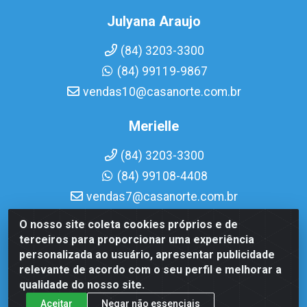
Julyana Araujo
(84) 3203-3300
(84) 99119-9867
vendas10@casanorte.com.br
Merielle
(84) 3203-3300
(84) 99108-4408
vendas7@casanorte.com.br
O nosso site coleta cookies próprios e de
Casa Norte LTDA - Av. Interventor Mário Câmara, 1815 -
terceiros para proporcionar uma experiência
Dix-Sept Rosado, Natal/RN - CEP 59054-600 - CNPJ
personalizada ao usuário, apresentar publicidade
08.713.513/0001-51
relevante de acordo com o seu perfil e melhorar a
qualidade do nosso site.
Aceitar
Negar não essenciais