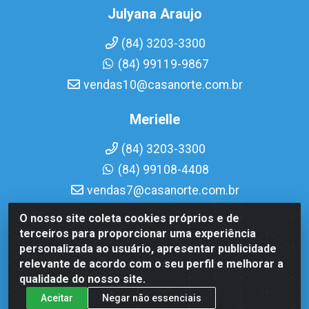
Julyana Araujo
(84) 3203-3300
(84) 99119-9867
vendas10@casanorte.com.br
Merielle
(84) 3203-3300
(84) 99108-4408
vendas7@casanorte.com.br
O nosso site coleta cookies próprios e de
Casa Norte LTDA - Av. Interventor Mário Câmara, 1815 - Dix-
terceiros para proporcionar uma experiência
Sept Rosado, Natal/RN - CEP 59054-600 - CNPJ
personalizada ao usuário, apresentar publicidade
08.713.513/0001-51
relevante de acordo com o seu perfil e melhorar a
qualidade do nosso site.
Aceitar
Negar não essenciais