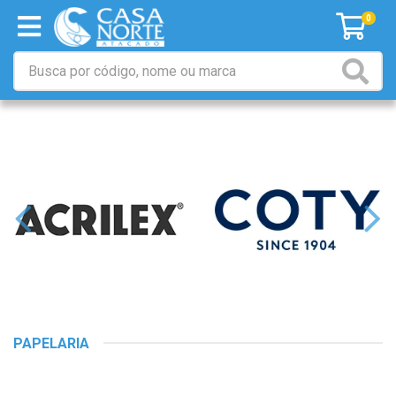
0
PAPELARIA