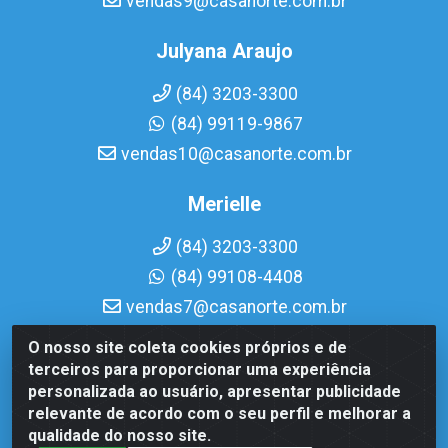
vendas9@casanorte.com.br
Julyana Araujo
(84) 3203-3300
(84) 99119-9867
vendas10@casanorte.com.br
Merielle
(84) 3203-3300
(84) 99108-4408
vendas7@casanorte.com.br
O nosso site coleta cookies próprios e de
Casa Norte LTDA - Av. Interventor Mário Câmara, 1815 -
terceiros para proporcionar uma experiência
Dix-Sept Rosado, Natal/RN - CEP 59054-600 - CNPJ
personalizada ao usuário, apresentar publicidade
08.713.513/0001-51
relevante de acordo com o seu perfil e melhorar a
qualidade do nosso site.